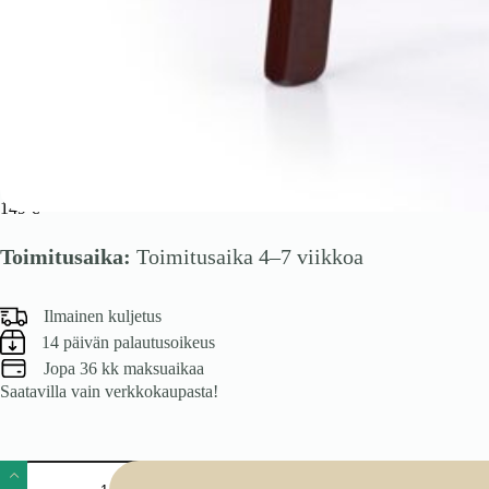
Tuoli HUBERO 8, tummanorja / vaaleabeige
149
€
Toimitusaika:
Toimitusaika 4–7 viikkoa
Ilmainen kuljetus
14 päivän palautusoikeus
Jopa 36 kk maksuaikaa
Saatavilla vain verkkokaupasta!
Tuoli
HUBERO