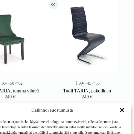
50
62
99
45
58
A, tumma vihreä
Tuoli TARIN, pakollinen
49
€
249
€
Hallinnoi suostumusta
ksen tarjoamiseksi käytämme teknologioita, kuten evästeitä, tallentaaksemme ja/tai
laitetietoja. Näiden tekniikoiden hyväksyminen antaa meille mahdollisuuden käsitellä
 selauskäyttäytymistä tai yksilöllisiä tunnuksia tällä sivustolla. Suostumuksen jättäminen