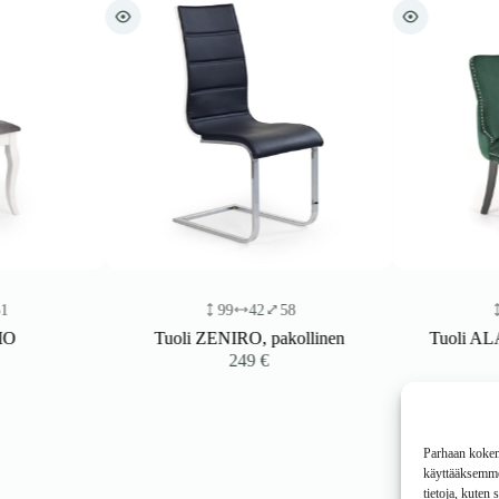
99
42
58
95
Tuoli ZENIRO, pakollinen
Tuoli ALARI
249
€
2
Parhaan kokemu
käyttääksemme 
tietoja, kuten