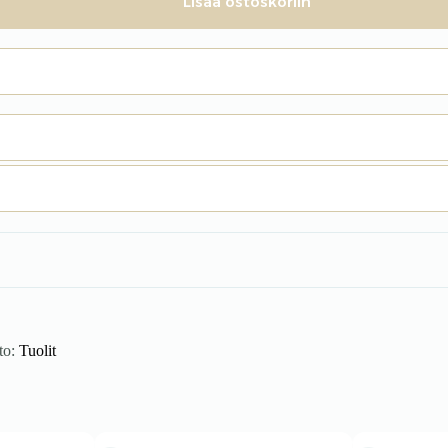
Lisää ostoskoriin
to:
Tuolit