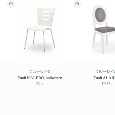
85
43
47
93
45
51
Tuoli KALERO, valkoinen
Tuoli ALARIO
99
€
149
€