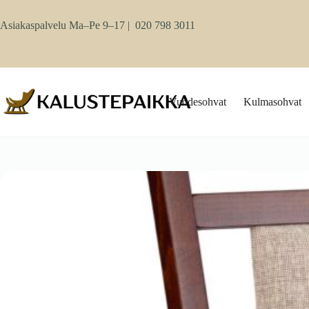
Skip
to
Asiakaspalvelu Ma–Pe 9–17 |
020 798 3011
content
Vuodesohvat
Kulmasohvat