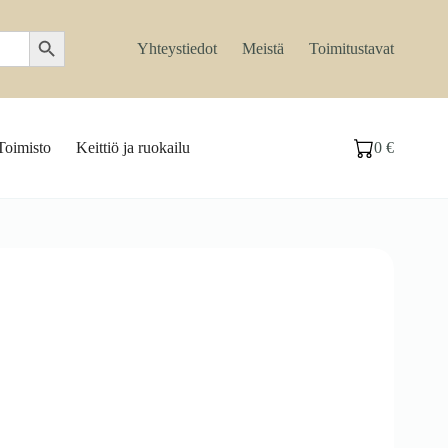
Search Button
Yhteystiedot
Meistä
Toimitustavat
Toimisto
Keittiö ja ruokailu
0
€
Ostoskori