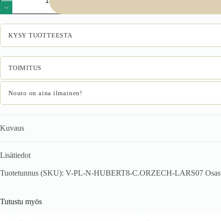
8,
tummanorja
/
vaaleabeige
KYSY TUOTTEESTA
määrä
TOIMITUS
Nouto on aina ilmainen!
Kuvaus
Lisätiedot
Tuotetunnus (SKU):
V-PL-N-HUBERT8-C.ORZECH-LARS07
Osas
Tutustu myös