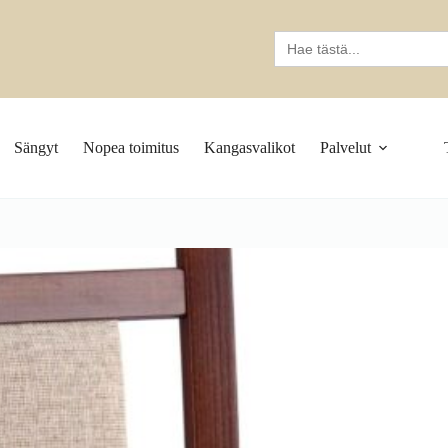
Search
for:
Sängyt
Nopea toimitus
Kangasvalikot
Palvelut