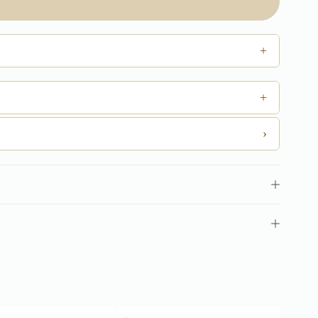
+
+
›