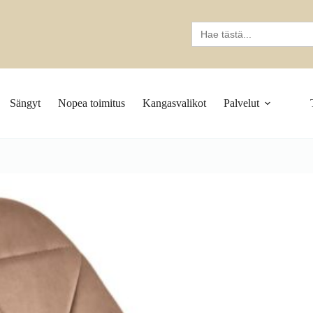
Search
for:
Sängyt
Nopea toimitus
Kangasvalikot
Palvelut