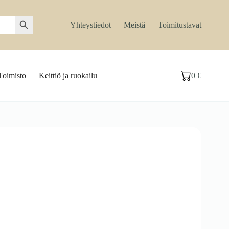
Search Button
Yhteystiedot
Meistä
Toimitustavat
Toimisto
Keittiö ja ruokailu
0
€
Ostoskori