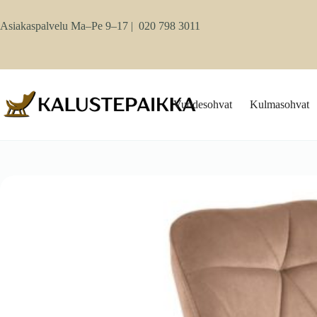
Skip
to
Asiakaspalvelu Ma–Pe 9–17 |
020 798 3011
content
Vuodesohvat
Kulmasohvat