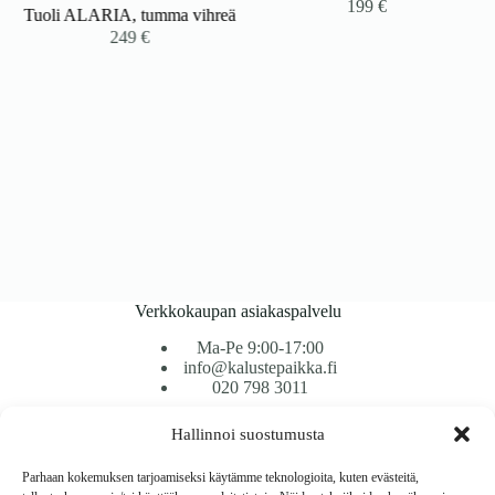
199
€
Tuoli ALARIA, tumma vihreä
249
€
Verkkokaupan asiakaspalvelu
Ma-Pe 9:00-17:00
info@kalustepaikka.fi
020 798 3011
Hallinnoi suostumusta
Tavarantoimitus / Maksutavat
Toimitustavat
Parhaan kokemuksen tarjoamiseksi käytämme teknologioita, kuten evästeitä,
Maksutavat