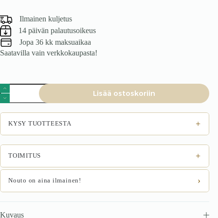
Ilmainen kuljetus
14 päivän palautusoikeus
Jopa 36 kk maksuaikaa
Saatavilla vain verkkokaupasta!
Tuoli
Lisää ostoskoriin
KAVER,
tummansininen
määrä
+
KYSY TUOTTEESTA
+
TOIMITUS
›
Nouto on aina ilmainen!
Kuvaus