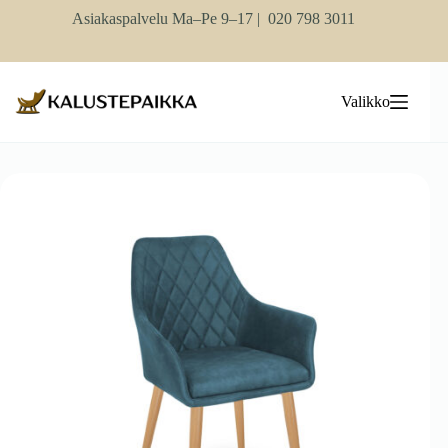
Skip
Asiakaspalvelu Ma–Pe 9–17 |
020 798 3011
to
content
Valikko