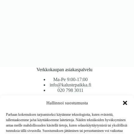
Verkkokaupan asiakaspalvelu
Ma-Pe 9:00-17:00
info@kalustepaikka.fi
020 798 3011
Hallinnoi suostumusta
Tavarantoimitus / Maksutavat
Toimitustavat
Parhaan kokemuksen tarjoamiseksi käytämme teknologioita, kuten evästeitä,
Maksutavat
tallentaaksemme ja/tai käyttääksemme laitetietoja. Näiden tekniikoiden hyväksyminen
Vaihto ja palautus
antaa meille mahdollisuuden käsitellä tietoja, kuten selauskäyttäytymistä tai yksilöllisiä
Reklamaatiot
tunnuksia tällä sivustolla. Suostumuksen jättäminen tai peruuttaminen voi vaikuttaa