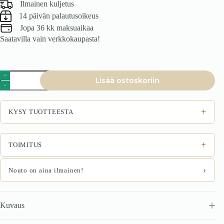
Ilmainen kuljetus
14 päivän palautusoikeus
Jopa 36 kk maksuaikaa
Saatavilla vain verkkokaupasta!
Ruokatuoli
Lisää ostoskoriin
Noirra
musta
määrä
+
KYSY TUOTTEESTA
+
TOIMITUS
›
Nouto on aina ilmainen!
Kuvaus