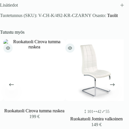
Lisätiedot
Tuotetunnus (SKU):
V-CH-K/492-KR-CZARNY
Osasto:
Tuolit
Tutustu myös
Ruokatuoli Cirova tumma ruskea
101
42
55
199
€
Ruokatuoli Jomira valkoinen
149
€