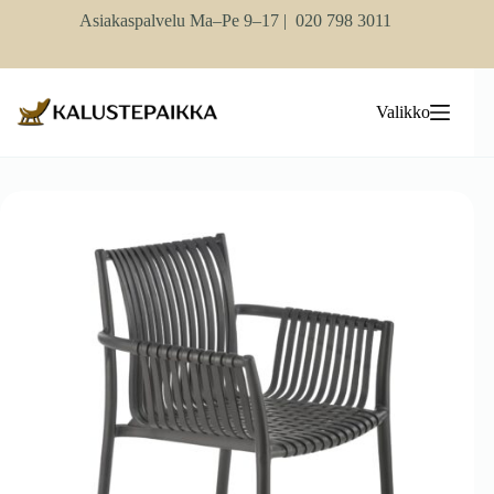
Skip
Asiakaspalvelu Ma–Pe 9–17 |
020 798 3011
to
content
Valikko