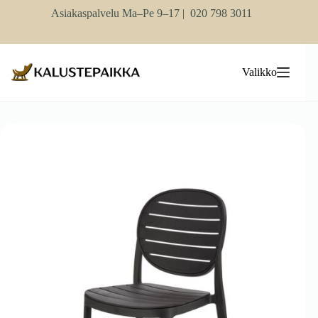
Skip
Asiakaspalvelu Ma–Pe 9–17 |
020 798 3011
to
content
Valikko