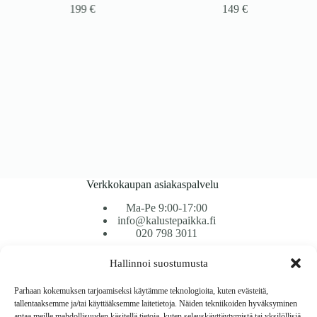
199
€
149
€
Verkkokaupan asiakaspalvelu
Ma-Pe 9:00-17:00
info@kalustepaikka.fi
020 798 3011
Hallinnoi suostumusta
Tavarantoimitus / Maksutavat
Toimitustavat
Parhaan kokemuksen tarjoamiseksi käytämme teknologioita, kuten evästeitä,
Maksutavat
tallentaaksemme ja/tai käyttääksemme laitetietoja. Näiden tekniikoiden hyväksyminen
Vaihto ja palautus
antaa meille mahdollisuuden käsitellä tietoja, kuten selauskäyttäytymistä tai yksilöllisiä