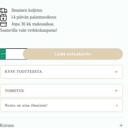
Ilmainen kuljetus
14 päivän palautusoikeus
Jopa 36 kk maksuaikaa
Saatavilla vain verkkokaupasta!
Ruokatuoli
Lisää ostoskoriin
Noirum
musta
määrä
+
KYSY TUOTTEESTA
+
TOIMITUS
›
Nouto on aina ilmainen!
Kuvaus