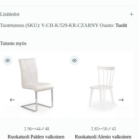
Lisätiedot
Tuotetunnus (SKU):
V-CH-K/529-KR-CZARNY
Osasto:
Tuolit
Tutustu myös
96
44
48
85
50
45
Ruokatuoli Palden valkoinen
Ruokatuoli Alenio valkoinen