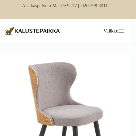
Skip
Asiakaspalvelu Ma–Pe 9–17 |
020 798 3011
to
content
Valikko