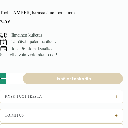
Tuoli TAMBER, harmaa / luonnon tammi
249
€
Ilmainen kuljetus
14 päivän palautusoikeus
Jopa 36 kk maksuaikaa
Saatavilla vain verkkokaupasta!
Tuoli
Lisää ostoskoriin
TAMBER,
harmaa
/
luonnon
+
KYSY TUOTTEESTA
tammi
määrä
+
TOIMITUS