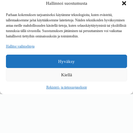
Hallinnoi suostumusta
Tavarantoimitus / Maksutavat
Toimitustavat
Parhaan kokemuksen tarjoamiseksi käytämme teknologioita, kuten evästeitä,
Maksutavat
tallentaaksemme ja/tai käyttääksemme laitetietoja. Näiden tekniikoiden hyväksyminen
Vaihto ja palautus
antaa meille mahdollisuuden käsitellä tietoja, kuten selauskäyttäytymistä tai yksilöllisiä
Reklamaatiot
tunnuksia tällä sivustolla. Suostumuksen jättäminen tai peruuttaminen voi vaikuttaa
haitallisesti tiettyihin ominaisuuksiin ja toimintoihin.
Tietoa
Hallitse vaihtoehtoja
Meistä
Rekisteri- ja tietosuojaseloste
Hyväksy
Copyright © 2026 Kalustepaikka
Kiellä
Verkkokauppa
Verkkokumppani Gramet
Rekisteri- ja tietosuojaseloste
Ostoskori