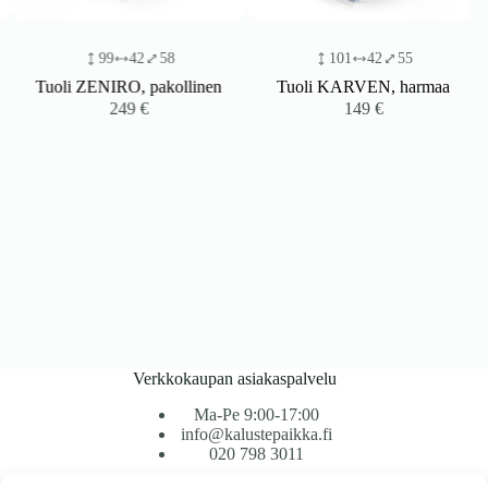
99
42
58
101
42
55
Tuoli ZENIRO, pakollinen
Tuoli KARVEN, harmaa
249
€
149
€
Verkkokaupan asiakaspalvelu
Ma-Pe 9:00-17:00
info@kalustepaikka.fi
020 798 3011