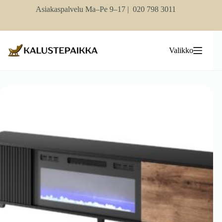
Skip
Asiakaspalvelu Ma–Pe 9–17 |
020 798 3011
to
content
Valikko