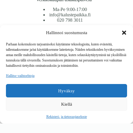
Ma-Pe 9:00-17:00
info@kalustepaikka.fi
020 798 3011
Hallinnoi suostumusta
Tavarantoimitus / Maksutavat
Toimitustavat
Parhaan kokemuksen tarjoamiseksi käytämme teknologioita, kuten evästeitä,
Maksutavat
tallentaaksemme ja/tai käyttääksemme laitetietoja. Näiden tekniikoiden hyväksyminen
Vaihto ja palautus
antaa meille mahdollisuuden käsitellä tietoja, kuten selauskäyttäytymistä tai yksilöllisiä
Reklamaatiot
tunnuksia tällä sivustolla. Suostumuksen jättäminen tai peruuttaminen voi vaikuttaa
haitallisesti tiettyihin ominaisuuksiin ja toimintoihin.
Tietoa
Hallitse vaihtoehtoja
Meistä
Rekisteri- ja tietosuojaseloste
Hyväksy
Copyright © 2026 Kalustepaikka
Kiellä
Verkkokauppa
Verkkokumppani Gramet
Rekisteri- ja tietosuojaseloste
Ostoskori