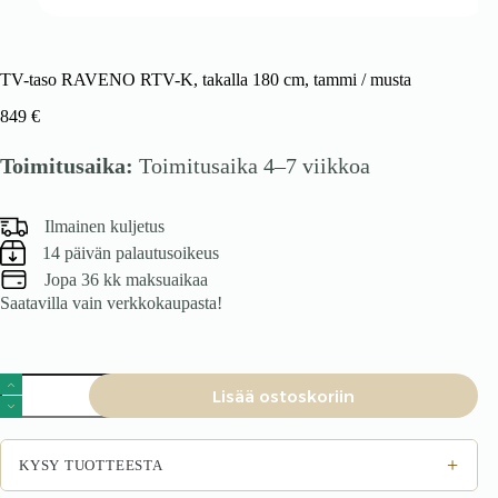
TV-taso RAVENO RTV-K, takalla 180 cm, tammi / musta
849
€
Toimitusaika:
Toimitusaika 4–7 viikkoa
Ilmainen kuljetus
14 päivän palautusoikeus
Jopa 36 kk maksuaikaa
Saatavilla vain verkkokaupasta!
TV-
Lisää ostoskoriin
taso
RAVENO
RTV-
K,
+
KYSY TUOTTEESTA
takalla
180