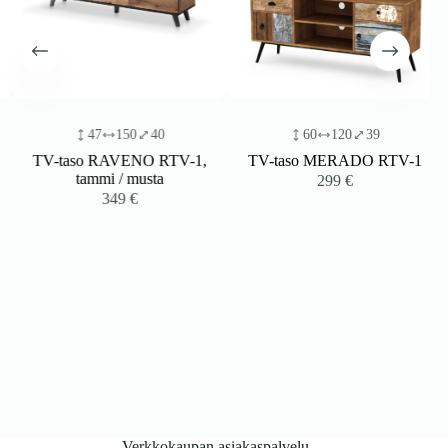
47
150
40
60
120
39
TV-taso RAVENO RTV-1,
TV-taso MERADO RTV-1
tammi / musta
299
€
349
€
Verkkokaupan asiakaspalvelu