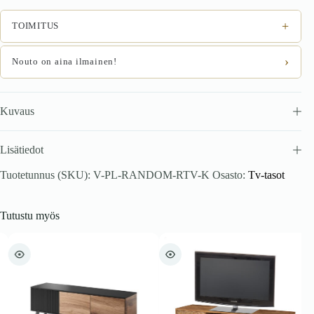
cm,
tammi
+
TOIMITUS
/
musta
määrä
›
Nouto on aina ilmainen!
Kuvaus
Lisätiedot
Tuotetunnus (SKU):
V-PL-RANDOM-RTV-K
Osasto:
Tv-tasot
Tutustu myös