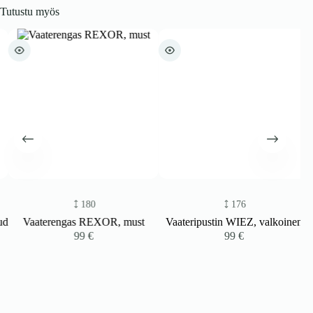
Tutustu myös
180
176
d
Vaaterengas REXOR, must
Vaateripustin WIEZ, valkoinen
99
€
99
€