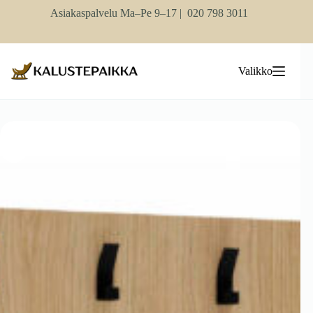
Skip
Asiakaspalvelu Ma–Pe 9–17 |
020 798 3011
to
content
Valikko