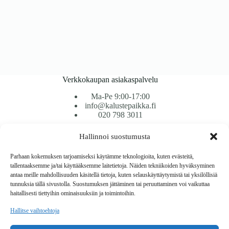
Verkkokaupan asiakaspalvelu
Ma-Pe 9:00-17:00
info@kalustepaikka.fi
020 798 3011
Hallinnoi suostumusta
Tavarantoimitus / Maksutavat
Toimitustavat
Parhaan kokemuksen tarjoamiseksi käytämme teknologioita, kuten evästeitä,
Maksutavat
tallentaaksemme ja/tai käyttääksemme laitetietoja. Näiden tekniikoiden hyväksyminen
Vaihto ja palautus
antaa meille mahdollisuuden käsitellä tietoja, kuten selauskäyttäytymistä tai yksilöllisiä
Reklamaatiot
tunnuksia tällä sivustolla. Suostumuksen jättäminen tai peruuttaminen voi vaikuttaa
haitallisesti tiettyihin ominaisuuksiin ja toimintoihin.
Tietoa
Hallitse vaihtoehtoja
Meistä