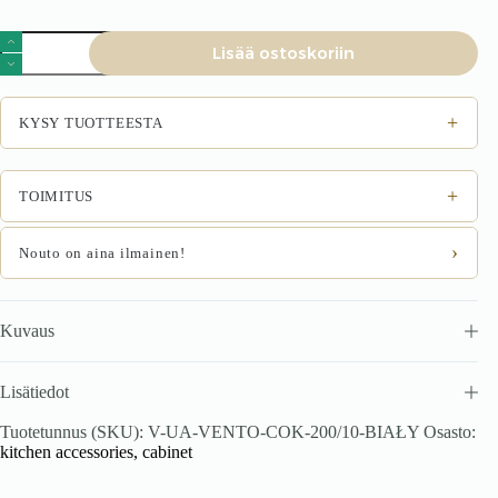
VENTO
Lisää ostoskoriin
COK-
200/10
sokeli
määrä
+
KYSY TUOTTEESTA
+
TOIMITUS
›
Nouto on aina ilmainen!
Kuvaus
Lisätiedot
Tuotetunnus (SKU):
V-UA-VENTO-COK-200/10-BIAŁY
Osasto:
kitchen accessories, cabinet