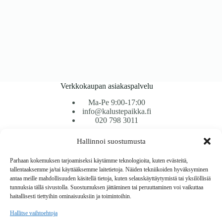
Verkkokaupan asiakaspalvelu
Ma-Pe 9:00-17:00
info@kalustepaikka.fi
020 798 3011
Hallinnoi suostumusta
Tavarantoimitus / Maksutavat
Toimitustavat
Parhaan kokemuksen tarjoamiseksi käytämme teknologioita, kuten evästeitä,
Maksutavat
tallentaaksemme ja/tai käyttääksemme laitetietoja. Näiden tekniikoiden hyväksyminen
Vaihto ja palautus
antaa meille mahdollisuuden käsitellä tietoja, kuten selauskäyttäytymistä tai yksilöllisiä
Reklamaatiot
tunnuksia tällä sivustolla. Suostumuksen jättäminen tai peruuttaminen voi vaikuttaa
haitallisesti tiettyihin ominaisuuksiin ja toimintoihin.
Tietoa
Hallitse vaihtoehtoja