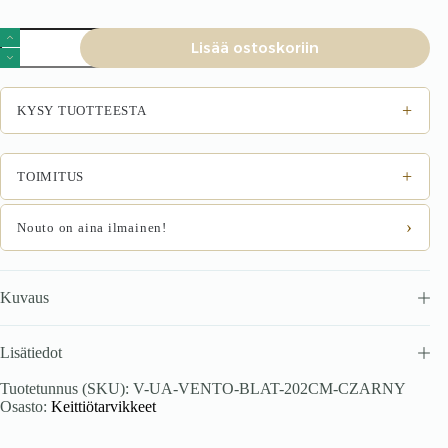
VENTO
Lisää ostoskoriin
työpinta
2020
musta
määrä
+
KYSY TUOTTEESTA
+
TOIMITUS
›
Nouto on aina ilmainen!
Kuvaus
Lisätiedot
Tuotetunnus (SKU):
V-UA-VENTO-BLAT-202CM-CZARNY
Osasto:
Keittiötarvikkeet