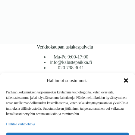
Verkkokaupan asiakaspalvelu
Ma-Pe 9:00-17:00
info@kalustepaikka.fi
020 798 3011
Hallinnoi suostumusta
Tavarantoimitus / Maksutavat
Toimitustavat
Parhaan kokemuksen tarjoamiseksi käytämme teknologioita, kuten evästeitä,
Maksutavat
tallentaaksemme ja/tai käyttääksemme laitetietoja. Näiden tekniikoiden hyväksyminen
Vaihto ja palautus
antaa meille mahdollisuuden käsitellä tietoja, kuten selauskäyttäytymistä tai yksilöllisiä
Reklamaatiot
tunnuksia tällä sivustolla. Suostumuksen jättäminen tai peruuttaminen voi vaikuttaa
haitallisesti tiettyihin ominaisuuksiin ja toimintoihin.
Tietoa
Hallitse vaihtoehtoja
Meistä