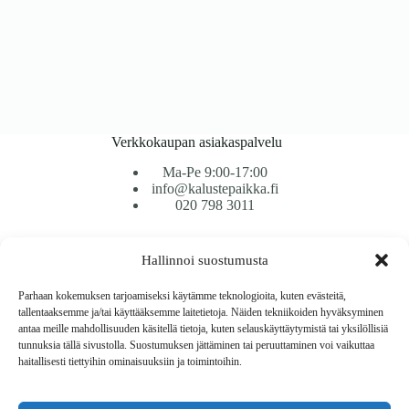
Verkkokaupan asiakaspalvelu
Ma-Pe 9:00-17:00
info@kalustepaikka.fi
020 798 3011
Tavarantoimitus / Maksutavat
Hallinnoi suostumusta
Toimitustavat
Maksutavat
Parhaan kokemuksen tarjoamiseksi käytämme teknologioita, kuten evästeitä,
Vaihto ja palautus
tallentaaksemme ja/tai käyttääksemme laitetietoja. Näiden tekniikoiden hyväksyminen
Reklamaatiot
antaa meille mahdollisuuden käsitellä tietoja, kuten selauskäyttäytymistä tai yksilöllisiä
tunnuksia tällä sivustolla. Suostumuksen jättäminen tai peruuttaminen voi vaikuttaa
haitallisesti tiettyihin ominaisuuksiin ja toimintoihin.
Tietoa
Meistä