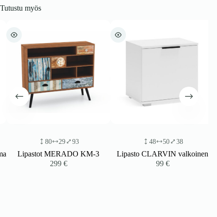
Tutustu myös
80
29
93
48
50
38
a
Lipastot MERADO KM-3
Lipasto CLARVIN valkoinen
299
€
99
€