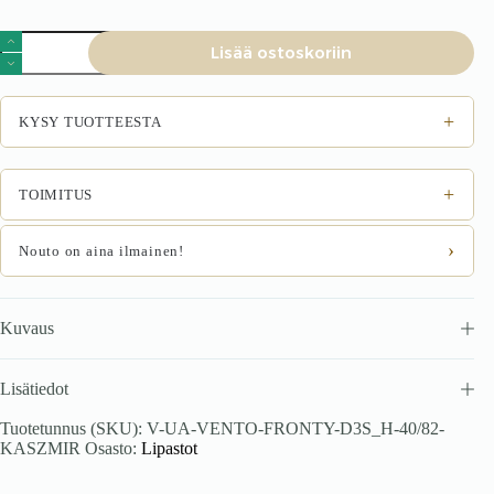
VENTO
Lisää ostoskoriin
D3S_H-
40/82
esipaneelit,
väri:
+
KYSY TUOTTEESTA
kashmir
määrä
+
TOIMITUS
›
Nouto on aina ilmainen!
Kuvaus
Lisätiedot
Tuotetunnus (SKU):
V-UA-VENTO-FRONTY-D3S_H-40/82-
KASZMIR
Osasto:
Lipastot