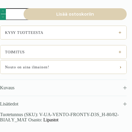
VENTO
Lisää ostoskoriin
D3S_H-
80/82
esipaneelid,
väri:
+
KYSY TUOTTEESTA
valkoinen
matta
määrä
+
TOIMITUS
›
Nouto on aina ilmainen!
Kuvaus
Lisätiedot
Tuotetunnus (SKU):
V-UA-VENTO-FRONTY-D3S_H-80/82-
BIAŁY_MAT
Osasto:
Lipastot