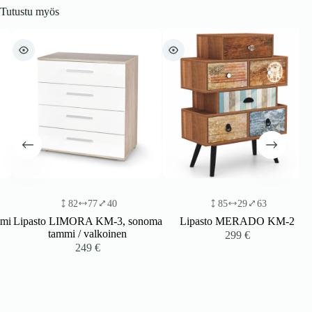
Tutustu myös
82
77
40
85
29
63
i
Lipasto LIMORA KM-3, sonoma
Lipasto MERADO KM-2
tammi / valkoinen
299
€
249
€