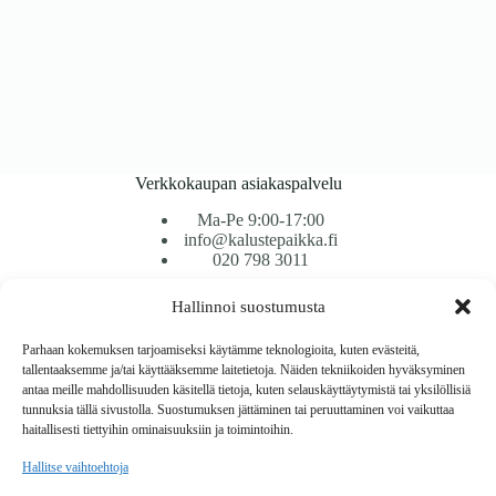
Verkkokaupan asiakaspalvelu
Ma-Pe 9:00-17:00
info@kalustepaikka.fi
020 798 3011
Hallinnoi suostumusta
Tavarantoimitus / Maksutavat
Toimitustavat
Parhaan kokemuksen tarjoamiseksi käytämme teknologioita, kuten evästeitä,
Maksutavat
tallentaaksemme ja/tai käyttääksemme laitetietoja. Näiden tekniikoiden hyväksyminen
Vaihto ja palautus
antaa meille mahdollisuuden käsitellä tietoja, kuten selauskäyttäytymistä tai yksilöllisiä
Reklamaatiot
tunnuksia tällä sivustolla. Suostumuksen jättäminen tai peruuttaminen voi vaikuttaa
haitallisesti tiettyihin ominaisuuksiin ja toimintoihin.
Tietoa
Hallitse vaihtoehtoja
Meistä