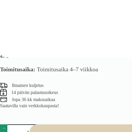
VENTO D3S_H-80/82 etupaneelit, väri: franklin pähkinä
49
€
Toimitusaika:
Toimitusaika 4–7 viikkoa
Ilmainen kuljetus
14 päivän palautusoikeus
Jopa 36 kk maksuaikaa
Saatavilla vain verkkokaupasta!
VENTO
D3S_H-