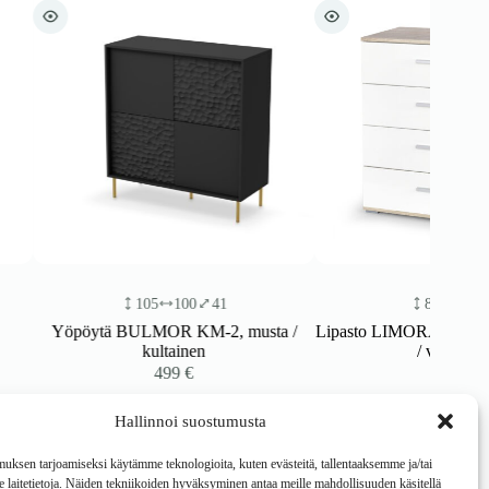
100
41
82
77
40
OR KM-2, musta /
Lipasto LIMORA KM-3, sonoma tammi
ltainen
/ valkoinen
499
€
249
€
Hallinnoi suostumusta
ksen tarjoamiseksi käytämme teknologioita, kuten evästeitä, tallentaaksemme ja/tai
laitetietoja. Näiden tekniikoiden hyväksyminen antaa meille mahdollisuuden käsitellä