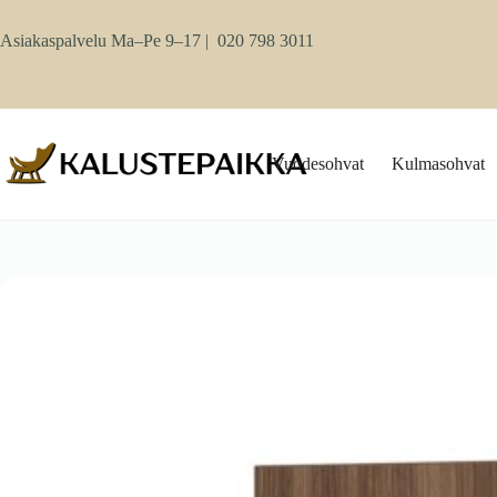
Skip
to
Asiakaspalvelu Ma–Pe 9–17 |
020 798 3011
content
Vuodesohvat
Kulmasohvat