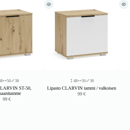
48
50
38
140
29
100
Lipasto CLARVIN tammi / valkoisen
Lipastot MERADO 
99
€
449
€