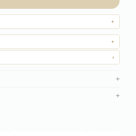
+
+
›