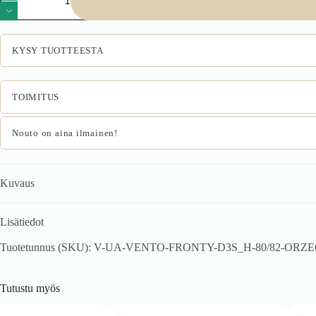
80/82
etupaneelit,
väri:
franklin
KYSY TUOTTEESTA
pähkinä
määrä
TOIMITUS
Nouto on aina ilmainen!
Kuvaus
Lisätiedot
Tuotetunnus (SKU):
V-UA-VENTO-FRONTY-D3S_H-80/82-ORZ
Tutustu myös