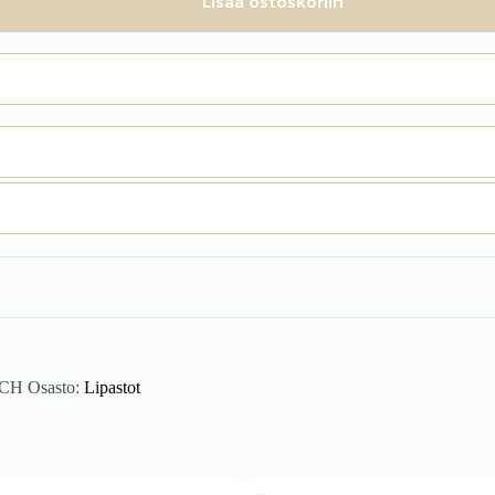
Lisää ostoskoriin
ECH
Osasto:
Lipastot