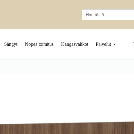
Search
for:
Sängyt
Nopea toimitus
Kangasvalikot
Palvelut