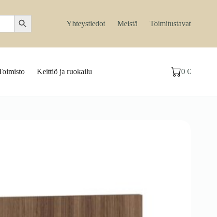
Search Button
Yhteystiedot
Meistä
Toimitustavat
Toimisto
Keittiö ja ruokailu
0
€
Ostoskori