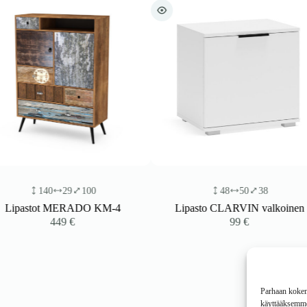
48
50
38
105
KM-4
Lipasto CLARVIN valkoinen
Yöpöytä BULM
ku
99
€
Parhaan kokemu
käyttääksemme 