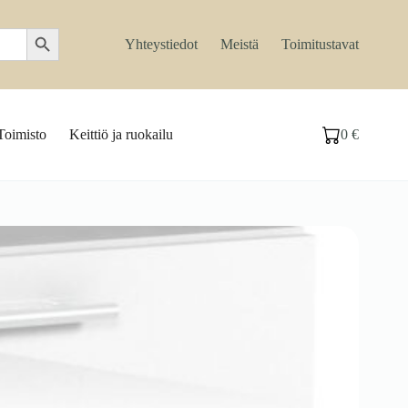
Search Button
Yhteystiedot
Meistä
Toimitustavat
Toimisto
Keittiö ja ruokailu
0
€
Ostoskori