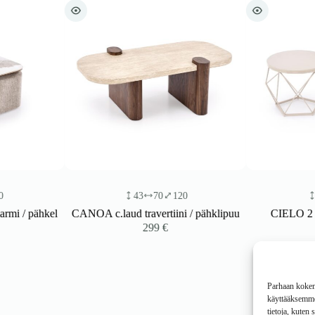
43
70
120
35
 / pähkel
CANOA c.laud travertiini / pähklipuu
CIELO 2 tk k
299
€
Parhaan kokemu
käyttääksemme 
tietoja, kuten