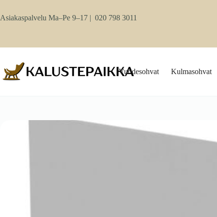
Skip
to
Asiakaspalvelu Ma–Pe 9–17 |
020 798 3011
content
Vuodesohvat
Kulmasohvat