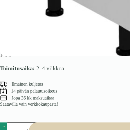
VENTO DK-60/82 allaski, väri: valkoinen
149
€
Toimitusaika:
2–4 viikkoa
Ilmainen kuljetus
14 päivän palautusoikeus
Jopa 36 kk maksuaikaa
Saatavilla vain verkkokaupasta!
VENTO
DK-