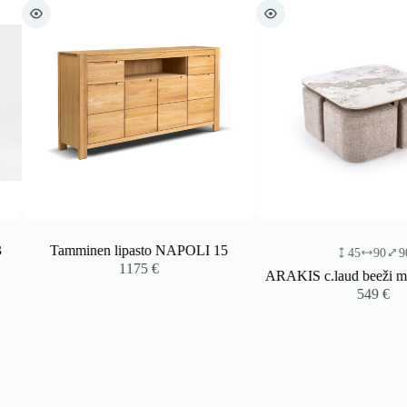
Tamminen lipasto NAPOLI 15
45
90
90
1175
€
ARAKIS c.laud beeži marmi
549
€