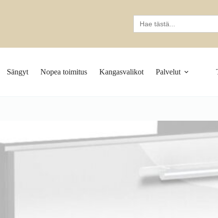
Search
for:
Sängyt
Nopea toimitus
Kangasvalikot
Palvelut