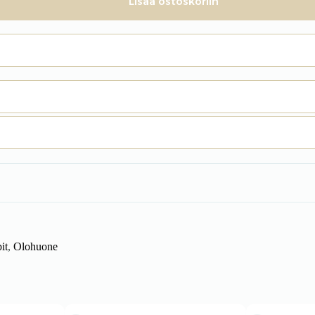
Lisää ostoskoriin
it
,
Olohuone