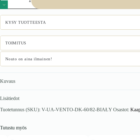
60/82
allaski,
väri:
valkoinen
KYSY TUOTTEESTA
määrä
TOIMITUS
Nouto on aina ilmainen!
Kuvaus
Lisätiedot
Tuotetunnus (SKU):
V-UA-VENTO-DK-60/82-BIAŁY
Osastot:
Kaap
Tutustu myös