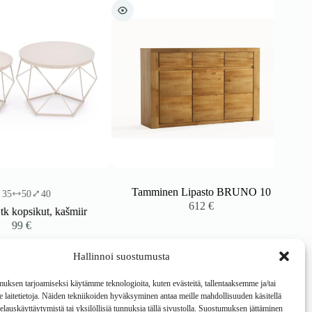
Tamminen Lipasto BRUNO 10
50
40
612
€
opsikut, kašmiir
99
€
Hallinnoi suostumusta
ksen tarjoamiseksi käytämme teknologioita, kuten evästeitä, tallentaaksemme ja/tai
laitetietoja. Näiden tekniikoiden hyväksyminen antaa meille mahdollisuuden käsitellä
 selauskäyttäytymistä tai yksilöllisiä tunnuksia tällä sivustolla. Suostumuksen jättäminen