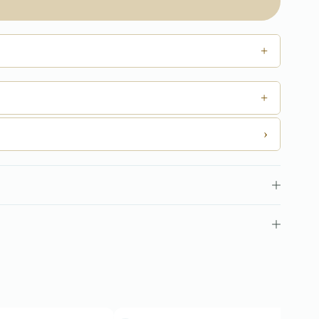
+
+
›