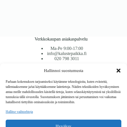
Verkkokaupan asiakaspalvelu
Ma-Pe 9:00-17:00
info@kalustepaikka.fi
020 798 3011
Hallinnoi suostumusta
Tavarantoimitus / Maksutavat
Toimitustavat
Parhaan kokemuksen tarjoamiseksi käytämme teknologioita, kuten evästeitä,
Maksutavat
tallentaaksemme ja/tai käyttääksemme laitetietoja. Näiden tekniikoiden hyväksyminen
Vaihto ja palautus
antaa meille mahdollisuuden käsitellä tietoja, kuten selauskäyttäytymistä tai yksilöllisiä
Reklamaatiot
tunnuksia tällä sivustolla. Suostumuksen jättäminen tai peruuttaminen voi vaikuttaa
haitallisesti tiettyihin ominaisuuksiin ja toimintoihin.
Tietoa
Hallitse vaihtoehtoja
Meistä
Rekisteri- ja tietosuojaseloste
Hyväksy