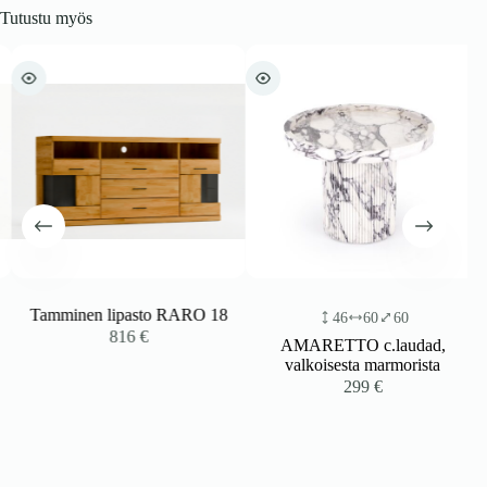
Tutustu myös
Tamminen lipasto RARO 18
46
60
60
816
€
AMARETTO c.laudad,
valkoisesta marmorista
299
€