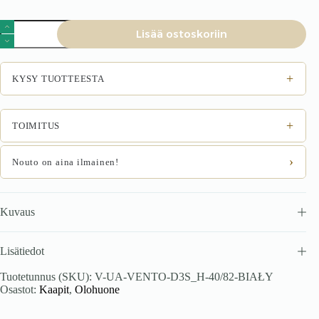
VENTO
Lisää ostoskoriin
DS3-
40/82
alakaappi
laatikoilla,
+
KYSY TUOTTEESTA
väri:
valkoinen/valkoinen
määrä
+
TOIMITUS
›
Nouto on aina ilmainen!
Kuvaus
Lisätiedot
Tuotetunnus (SKU):
V-UA-VENTO-D3S_H-40/82-BIAŁY
Osastot:
Kaapit
,
Olohuone