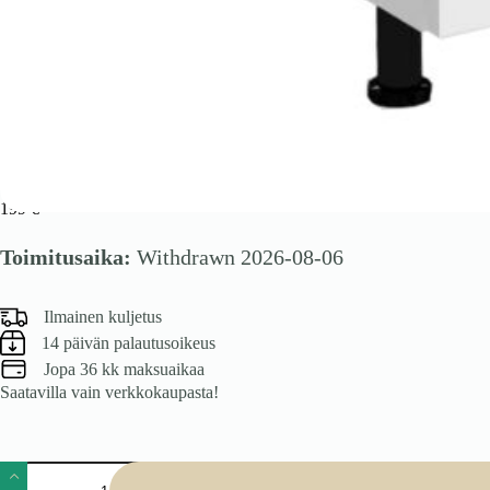
VENTO DK-80/82 altaakaappi, väri: valkoinen
199
€
Toimitusaika:
Withdrawn 2026-08-06
Ilmainen kuljetus
14 päivän palautusoikeus
Jopa 36 kk maksuaikaa
Saatavilla vain verkkokaupasta!
VENTO
DK-