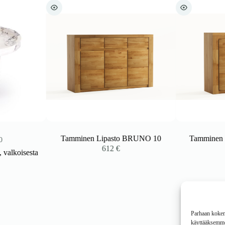
Tamminen Lipasto BRUNO 10
Tamminen BR
612
€
koisesta
Parhaan kokemu
käyttääksemme 