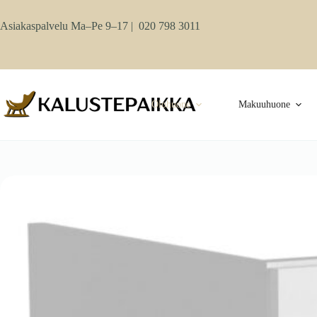
Skip
to
Asiakaspalvelu Ma–Pe 9–17 |
020 798 3011
content
Olohuone
Makuuhuone