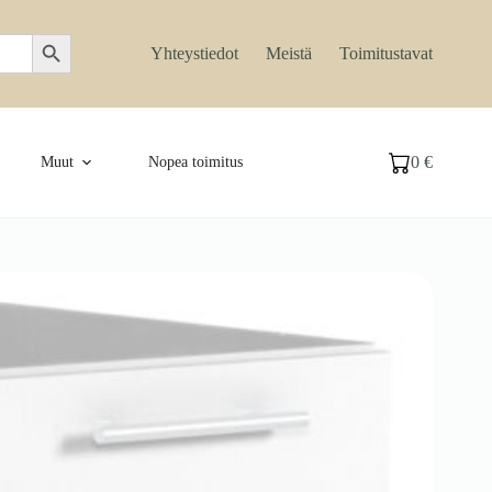
Search Button
Yhteystiedot
Meistä
Toimitustavat
0
€
Muut
Nopea toimitus
Ostoskori