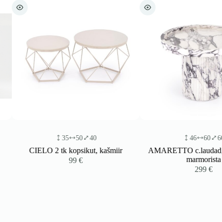
35
50
40
46
60
60
CIELO 2 tk kopsikut, kašmiir
AMARETTO c.laudad, val
marmorista
99
€
299
€