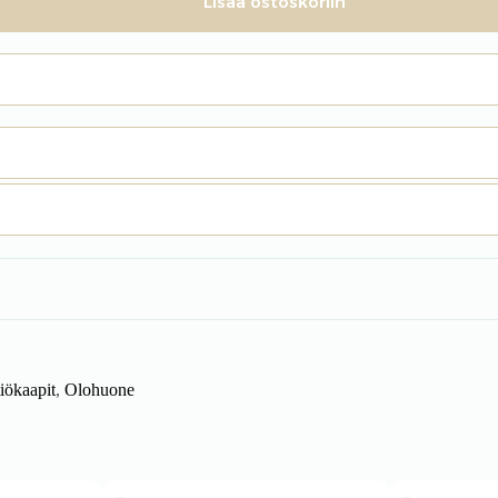
Lisää ostoskoriin
tiökaapit
,
Olohuone