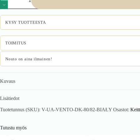
80/82
altaakaappi,
väri:
valkoinen
KYSY TUOTTEESTA
määrä
TOIMITUS
Nouto on aina ilmainen!
Kuvaus
Lisätiedot
Tuotetunnus (SKU):
V-UA-VENTO-DK-80/82-BIAŁY
Osastot:
Keit
Tutustu myös