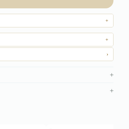
+
+
›