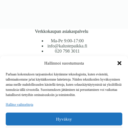
Verkkokaupan asiakaspalvelu
Ma-Pe 9:00-17:00
info@kalustepaikka.fi
020 798 3011
Hallinnoi suostumusta
Tavarantoimitus / Maksutavat
Toimitustavat
Parhaan kokemuksen tarjoamiseksi käytämme teknologioita, kuten evästeitä,
Maksutavat
tallentaaksemme ja/tai käyttääksemme laitetietoja. Näiden tekniikoiden hyväksyminen
Vaihto ja palautus
antaa meille mahdollisuuden käsitellä tietoja, kuten selauskäyttäytymistä tai yksilöllisiä
Reklamaatiot
tunnuksia tällä sivustolla. Suostumuksen jättäminen tai peruuttaminen voi vaikuttaa
haitallisesti tiettyihin ominaisuuksiin ja toimintoihin.
Tietoa
Hallitse vaihtoehtoja
Meistä
Rekisteri- ja tietosuojaseloste
Hyväksy
Copyright © 2026 Kalustepaikka