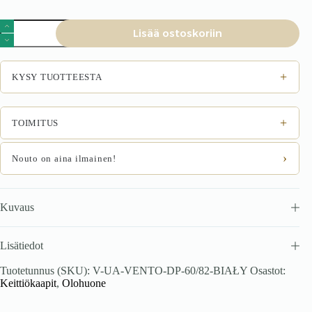
VENTO
Lisää ostoskoriin
DP-
60/82
tavarakabiini,
väri:
+
KYSY TUOTTEESTA
valkoinen
määrä
+
TOIMITUS
›
Nouto on aina ilmainen!
Kuvaus
Lisätiedot
Tuotetunnus (SKU):
V-UA-VENTO-DP-60/82-BIAŁY
Osastot:
Keittiökaapit
,
Olohuone