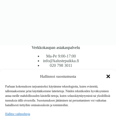
Verkkokaupan asiakaspalvelu
Ma-Pe 9:00-17:00
info@kalustepaikka.fi
020 798 3011
Hallinnoi suostumusta
Tavarantoimitus / Maksutavat
Toimitustavat
Parhaan kokemuksen tarjoamiseksi käytämme teknologioita, kuten evästeitä,
Maksutavat
tallentaaksemme ja/tai käyttääksemme laitetietoja. Näiden tekniikoiden hyväksyminen
Vaihto ja palautus
antaa meille mahdollisuuden käsitellä tietoja, kuten selauskäyttäytymistä tai yksilöllisiä
Reklamaatiot
tunnuksia tällä sivustolla. Suostumuksen jättäminen tai peruuttaminen voi vaikuttaa
haitallisesti tiettyihin ominaisuuksiin ja toimintoihin.
Tietoa
Hallitse vaihtoehtoja