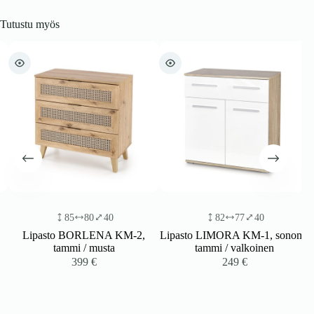
Tutustu myös
85
80
40
82
77
40
Lipasto BORLENA KM-2,
Lipasto LIMORA KM-1, sonoma
tammi / musta
tammi / valkoinen
399
€
249
€