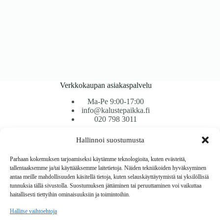
Verkkokaupan asiakaspalvelu
Ma-Pe 9:00-17:00
info@kalustepaikka.fi
020 798 3011
Hallinnoi suostumusta
Tavarantoimitus / Maksutavat
Toimitustavat
Parhaan kokemuksen tarjoamiseksi käytämme teknologioita, kuten evästeitä,
Maksutavat
tallentaaksemme ja/tai käyttääksemme laitetietoja. Näiden tekniikoiden hyväksyminen
Vaihto ja palautus
antaa meille mahdollisuuden käsitellä tietoja, kuten selauskäyttäytymistä tai yksilöllisiä
Reklamaatiot
tunnuksia tällä sivustolla. Suostumuksen jättäminen tai peruuttaminen voi vaikuttaa
haitallisesti tiettyihin ominaisuuksiin ja toimintoihin.
Tietoa
Hallitse vaihtoehtoja