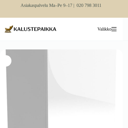
Skip
Asiakaspalvelu Ma–Pe 9–17 |
020 798 3011
to
content
Valikko