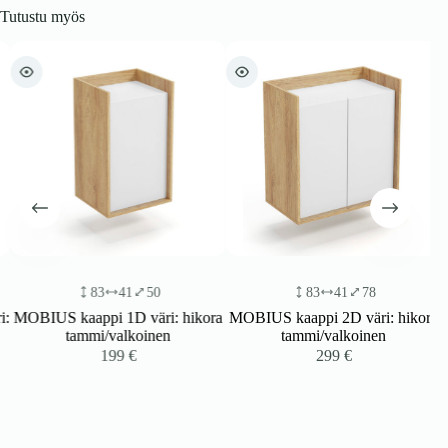
Tutustu myös
83
41
50
83
41
78
:
MOBIUS kaappi 1D väri: hikora
MOBIUS kaappi 2D väri: hikora
tammi/valkoinen
tammi/valkoinen
199
€
299
€