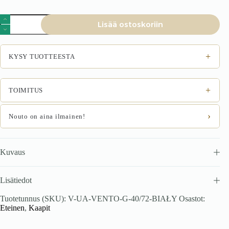
VENTO
Lisää ostoskoriin
G-
40/72
yläkaappi,
väri:
+
KYSY TUOTTEESTA
valkoinen
määrä
+
TOIMITUS
›
Nouto on aina ilmainen!
Kuvaus
Lisätiedot
Tuotetunnus (SKU):
V-UA-VENTO-G-40/72-BIAŁY
Osastot:
Eteinen
,
Kaapit