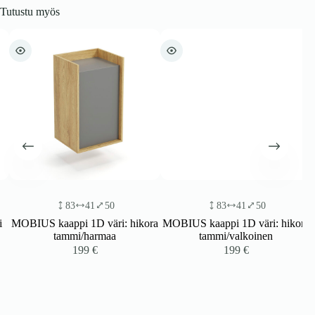
Tutustu myös
83
41
50
83
41
50
MOBIUS kaappi 1D väri: hikora
MOBIUS kaappi 1D väri: hikora
tammi/harmaa
tammi/valkoinen
199
€
199
€