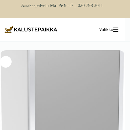
Skip
Asiakaspalvelu Ma–Pe 9–17 |
020 798 3011
to
content
Valikko