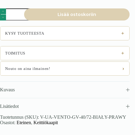
VENTO
Lisää ostoskoriin
GV-
40/72
yläkaappi,
väri:
+
KYSY TUOTTEESTA
valkoinen
määrä
+
TOIMITUS
›
Nouto on aina ilmainen!
Kuvaus
Lisätiedot
Tuotetunnus (SKU):
V-UA-VENTO-GV-40/72-BIAŁY-PRAWY
Osastot:
Eteinen
,
Keittiökaapit