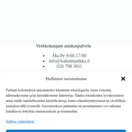
Verkkokaupan asiakaspalvelu
Ma-Pe 9:00-17:00
info@kalustepaikka.fi
020 798 3011
Hallinnoi suostumusta
Tavarantoimitus / Maksutavat
Toimitustavat
Parhaan kokemuksen tarjoamiseksi käytämme teknologioita, kuten evästeitä,
Maksutavat
tallentaaksemme ja/tai käyttääksemme laitetietoja. Näiden tekniikoiden hyväksyminen
Vaihto ja palautus
antaa meille mahdollisuuden käsitellä tietoja, kuten selauskäyttäytymistä tai yksilöllisiä
Reklamaatiot
tunnuksia tällä sivustolla. Suostumuksen jättäminen tai peruuttaminen voi vaikuttaa
haitallisesti tiettyihin ominaisuuksiin ja toimintoihin.
Tietoa
Hallitse vaihtoehtoja
Meistä