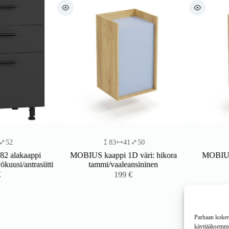
83
41
50
83
aappi
MOBIUS kaappi 1D väri: hikora
MOBIUS kaappi
antrasiitti
tammi/vaaleansininen
tamm
199
€
Parhaan kokemu
käyttääksemme 