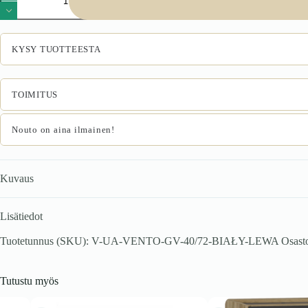
40/72
yläkaappi,
väri:
valkoinen
KYSY TUOTTEESTA
määrä
TOIMITUS
Nouto on aina ilmainen!
Kuvaus
Lisätiedot
Tuotetunnus (SKU):
V-UA-VENTO-GV-40/72-BIAŁY-LEWA
Osast
Tutustu myös