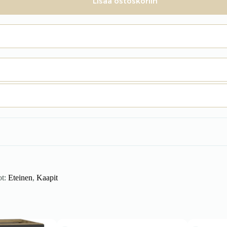
Lisää ostoskoriin
ot:
Eteinen
,
Kaapit