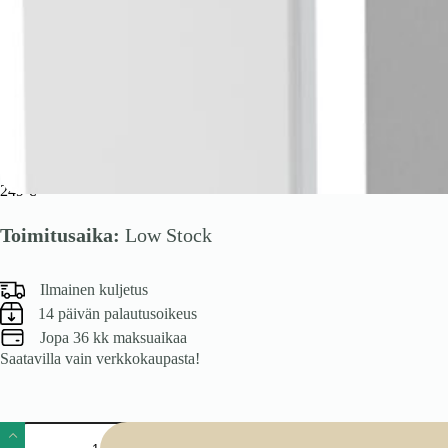
VENTO GV-40/72 yläkaappi, väri: valkoinen
249
€
Toimitusaika:
Low Stock
Ilmainen kuljetus
14 päivän palautusoikeus
Jopa 36 kk maksuaikaa
Saatavilla vain verkkokaupasta!
VENTO
GV-