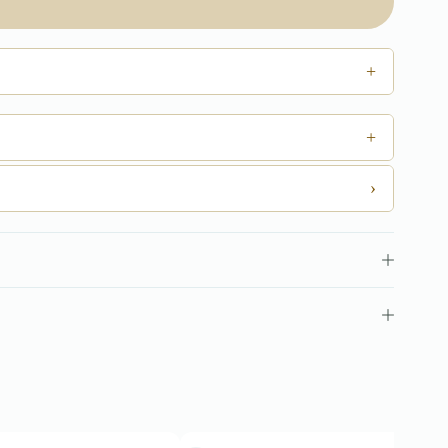
+
+
›