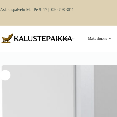
Skip
to
Asiakaspalvelu Ma–Pe 9–17 |
020 798 3011
content
Olohuone
Makuuhuone