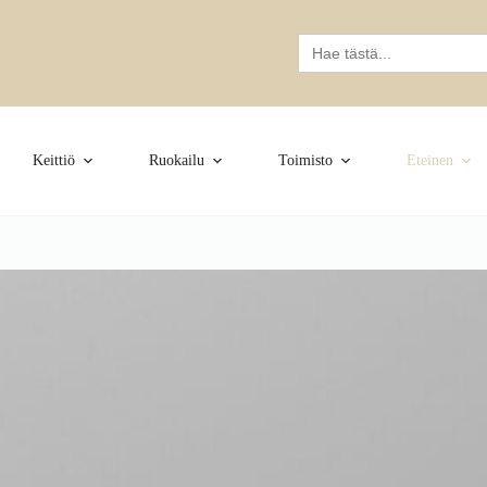
Search
for:
Keittiö
Ruokailu
Toimisto
Eteinen