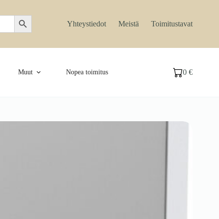
Search Button
Yhteystiedot
Meistä
Toimitustavat
0
€
Muut
Nopea toimitus
Ostoskori