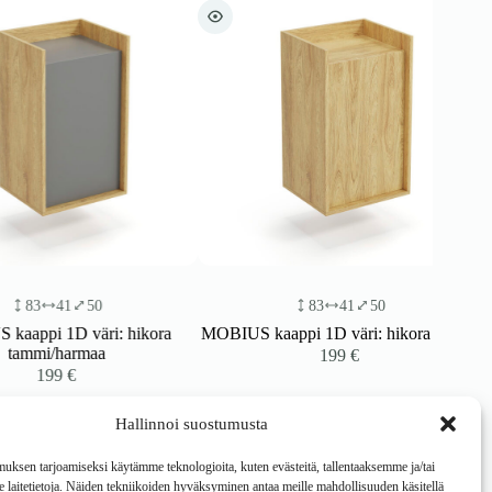
41
50
83
41
50
 1D väri: hikora
MOBIUS kaappi 1D väri: hikora tammi
i/harmaa
199
€
199
€
Hallinnoi suostumusta
ksen tarjoamiseksi käytämme teknologioita, kuten evästeitä, tallentaaksemme ja/tai
laitetietoja. Näiden tekniikoiden hyväksyminen antaa meille mahdollisuuden käsitellä