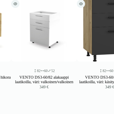
82
60
52
82
60
52
VENTO DS3-60/82 alakaappi
VENTO DS3-60/82 alak
laatikoilla, väri: valkoinen/valkoinen
laatikoilla, väri: käsityökuusi/
349
€
349
€