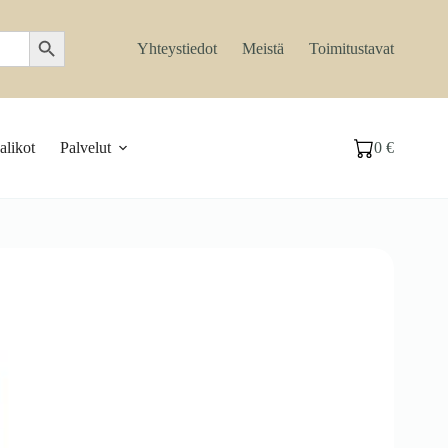
Search Button
Yhteystiedot
Meistä
Toimitustavat
likot
Palvelut
0
€
Ostoskori