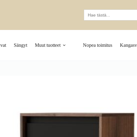
Search
for:
vat
Sängyt
Muut tuotteet
Nopea toimitus
Kangasva