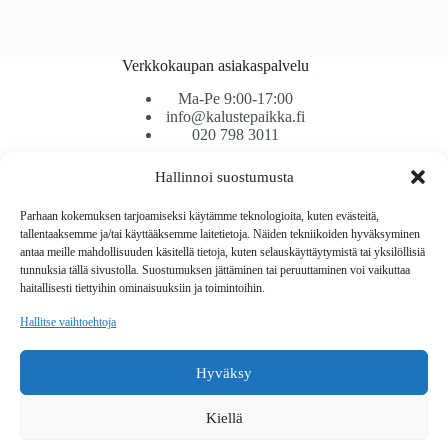
Verkkokaupan asiakaspalvelu
Ma-Pe 9:00-17:00
info@kalustepaikka.fi
020 798 3011
Hallinnoi suostumusta
Tavarantoimitus / Maksutavat
Toimitustavat
Parhaan kokemuksen tarjoamiseksi käytämme teknologioita, kuten evästeitä,
Maksutavat
tallentaaksemme ja/tai käyttääksemme laitetietoja. Näiden tekniikoiden hyväksyminen
Vaihto ja palautus
antaa meille mahdollisuuden käsitellä tietoja, kuten selauskäyttäytymistä tai yksilöllisiä
Reklamaatiot
tunnuksia tällä sivustolla. Suostumuksen jättäminen tai peruuttaminen voi vaikuttaa
haitallisesti tiettyihin ominaisuuksiin ja toimintoihin.
Tietoa
Hallitse vaihtoehtoja
Meistä
Rekisteri- ja tietosuojaseloste
Hyväksy
Copyright © 2026 Kalustepaikka
Kiellä
Verkkokauppa