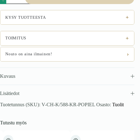
SAVANNAH,
harmaa
määrä
+
KYSY TUOTTEESTA
+
TOIMITUS
›
Nouto on aina ilmainen!
Kuvaus
Lisätiedot
Tuotetunnus (SKU):
V-CH-K/588-KR-POPIEL
Osasto:
Tuolit
Tutustu myös