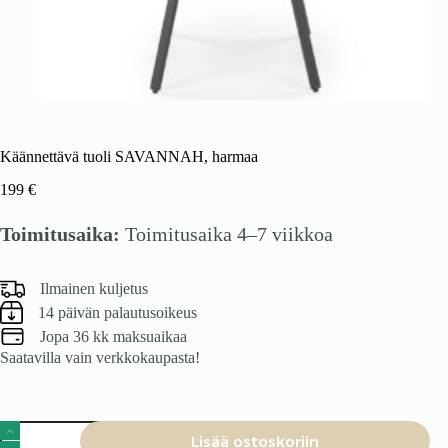
Käännettävä tuoli SAVANNAH, harmaa
199
€
Toimitusaika:
Toimitusaika 4–7 viikkoa
Ilmainen kuljetus
14 päivän palautusoikeus
Jopa 36 kk maksuaikaa
Saatavilla vain verkkokaupasta!
Käännettävä
Lisää ostoskoriin
tuoli