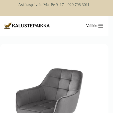
Skip
Asiakaspalvelu Ma–Pe 9–17 |
020 798 3011
to
content
Valikko