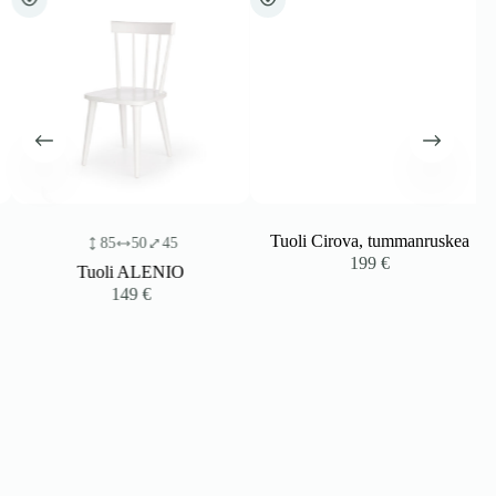
Tuoli Cirova, tummanruskea
85
50
45
199
€
Tuoli ALENIO
149
€