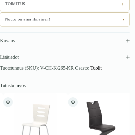
+
TOIMITUS
›
Nouto on aina ilmainen!
Kuvaus
Lisätiedot
Tuotetunnus (SKU):
V-CH-K/265-KR
Osasto:
Tuolit
Tutustu myös