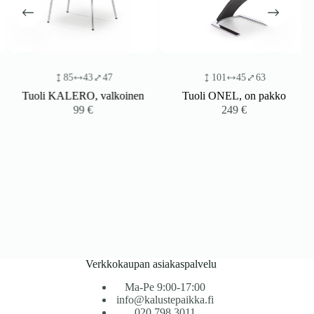
85
43
47
101
45
63
Tuoli KALERO, valkoinen
Tuoli ONEL, on pakko
99
€
249
€
Verkkokaupan asiakaspalvelu
Ma-Pe 9:00-17:00
info@kalustepaikka.fi
020 798 3011