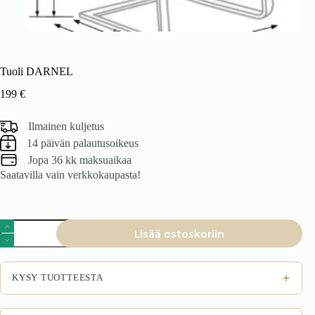
Tuoli DARNEL
199
€
Ilmainen kuljetus
14 päivän palautusoikeus
Jopa 36 kk maksuaikaa
Saatavilla vain verkkokaupasta!
Tuoli
Lisää ostoskoriin
DARNEL
määrä
+
KYSY TUOTTEESTA