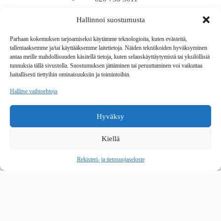
Hallinnoi suostumusta
Tavarantoimitus / Maksutavat
Toimitustavat
Parhaan kokemuksen tarjoamiseksi käytämme teknologioita, kuten evästeitä,
Maksutavat
tallentaaksemme ja/tai käyttääksemme laitetietoja. Näiden tekniikoiden hyväksyminen
Vaihto ja palautus
antaa meille mahdollisuuden käsitellä tietoja, kuten selauskäyttäytymistä tai yksilöllisiä
Reklamaatiot
tunnuksia tällä sivustolla. Suostumuksen jättäminen tai peruuttaminen voi vaikuttaa
haitallisesti tiettyihin ominaisuuksiin ja toimintoihin.
Tietoa
Hallitse vaihtoehtoja
Meistä
Rekisteri- ja tietosuojaseloste
Hyväksy
Copyright © 2026 Kalustepaikka
Kiellä
Verkkokauppa
Verkkokumppani Gramet
Rekisteri- ja tietosuojaseloste
Ostoskori