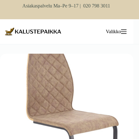
Skip
Asiakaspalvelu Ma–Pe 9–17 |
020 798 3011
to
content
Valikko