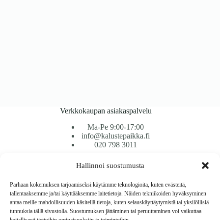
Verkkokaupan asiakaspalvelu
Ma-Pe 9:00-17:00
info@kalustepaikka.fi
020 798 3011
Hallinnoi suostumusta
Tavarantoimitus / Maksutavat
Toimitustavat
Parhaan kokemuksen tarjoamiseksi käytämme teknologioita, kuten evästeitä,
Maksutavat
tallentaaksemme ja/tai käyttääksemme laitetietoja. Näiden tekniikoiden hyväksyminen
Vaihto ja palautus
antaa meille mahdollisuuden käsitellä tietoja, kuten selauskäyttäytymistä tai yksilöllisiä
Reklamaatiot
tunnuksia tällä sivustolla. Suostumuksen jättäminen tai peruuttaminen voi vaikuttaa