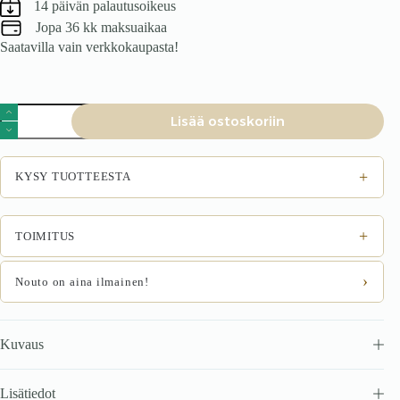
14 päivän palautusoikeus
Jopa 36 kk maksuaikaa
Saatavilla vain verkkokaupasta!
Tuoli
Lisää ostoskoriin
PRISM,
monivärinen
määrä
+
KYSY TUOTTEESTA
+
TOIMITUS
›
Nouto on aina ilmainen!
Kuvaus
Lisätiedot