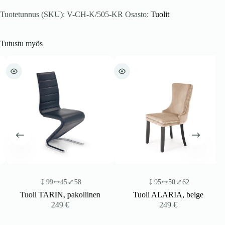
Tuotetunnus (SKU):
V-CH-K/505-KR
Osasto:
Tuolit
Tutustu myös
99
45
58
95
50
62
Tuoli TARIN, pakollinen
Tuoli ALARIA, beige
249
€
249
€