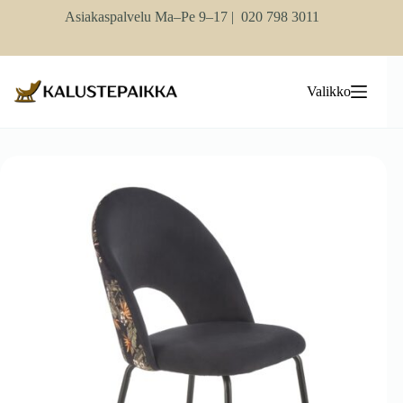
Skip
Asiakaspalvelu Ma–Pe 9–17 |
020 798 3011
to
content
Valikko