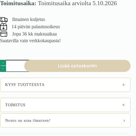
Toimitusaika:
Toimitusaika arviolta 5.10.2026
Ilmainen kuljetus
14 päivän palautusoikeus
Jopa 36 kk maksuaikaa
Saatavilla vain verkkokaupasta!
Tuoli
Lisää ostoskoriin
VELO,
must/beez
määrä
+
KYSY TUOTTEESTA
+
TOIMITUS
›
Nouto on aina ilmainen!