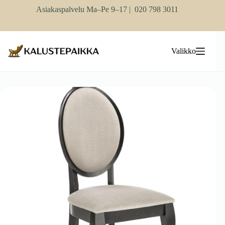
Skip
Asiakaspalvelu Ma–Pe 9–17 |
020 798 3011
to
content
Valikko