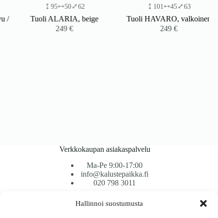
95
50
62
101
45
63
/
Tuoli ALARIA, beige
Tuoli HAVARO, valkoinen
249
€
249
€
Verkkokaupan asiakaspalvelu
Ma-Pe 9:00-17:00
info@kalustepaikka.fi
020 798 3011
Hallinnoi suostumusta
Tavarantoimitus / Maksutavat