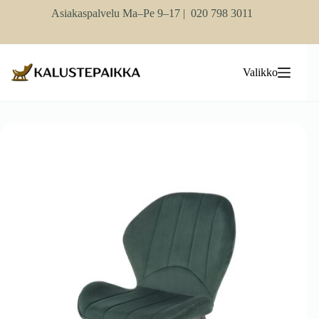
Skip
Asiakaspalvelu Ma–Pe 9–17 |
020 798 3011
to
content
Valikko