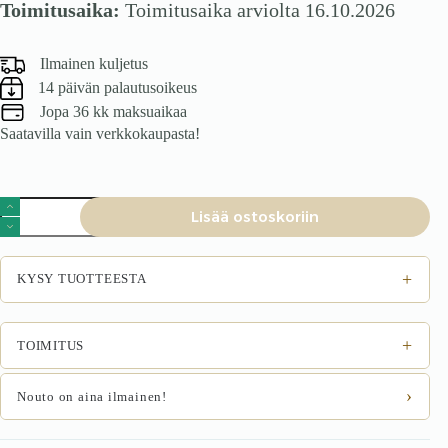
Toimitusaika:
Toimitusaika arviolta 16.10.2026
Ilmainen kuljetus
14 päivän palautusoikeus
Jopa 36 kk maksuaikaa
Saatavilla vain verkkokaupasta!
Tuoli
Lisää ostoskoriin
VERDOR,
tummanvihreä
määrä
+
KYSY TUOTTEESTA
+
TOIMITUS
›
Nouto on aina ilmainen!