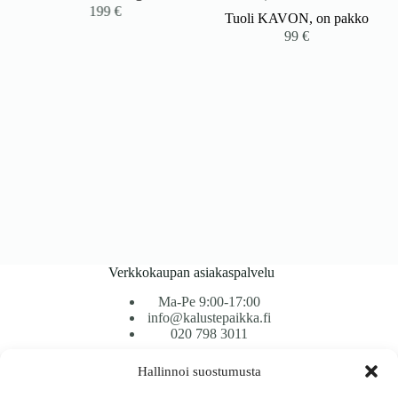
199
€
Tuoli KAVON, on pakko
99
€
Verkkokaupan asiakaspalvelu
Ma-Pe 9:00-17:00
info@kalustepaikka.fi
020 798 3011
Hallinnoi suostumusta
Tavarantoimitus / Maksutavat