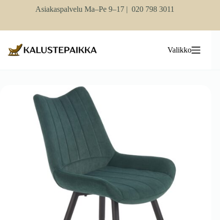
Skip
Asiakaspalvelu Ma–Pe 9–17 |
020 798 3011
to
content
Valikko