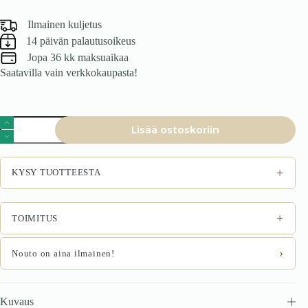
Ilmainen kuljetus
14 päivän palautusoikeus
Jopa 36 kk maksuaikaa
Saatavilla vain verkkokaupasta!
Tuoli
Lisää ostoskoriin
VIREN,
tummanvihreä
määrä
+
KYSY TUOTTEESTA
+
TOIMITUS
›
Nouto on aina ilmainen!
Kuvaus