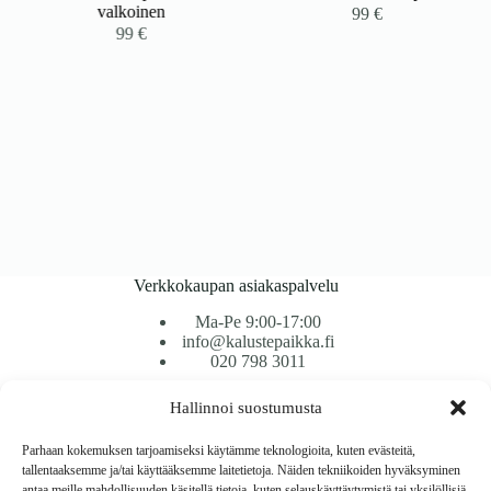
valkoinen
99
€
99
€
Verkkokaupan asiakaspalvelu
Ma-Pe 9:00-17:00
info@kalustepaikka.fi
020 798 3011
Hallinnoi suostumusta
Tavarantoimitus / Maksutavat
Toimitustavat
Parhaan kokemuksen tarjoamiseksi käytämme teknologioita, kuten evästeitä,
Maksutavat
tallentaaksemme ja/tai käyttääksemme laitetietoja. Näiden tekniikoiden hyväksyminen
Vaihto ja palautus
antaa meille mahdollisuuden käsitellä tietoja, kuten selauskäyttäytymistä tai yksilöllisiä