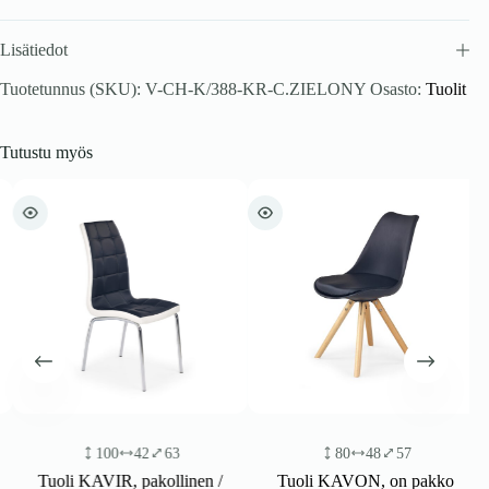
Lisätiedot
Tuotetunnus (SKU):
V-CH-K/388-KR-C.ZIELONY
Osasto:
Tuolit
Tutustu myös
100
42
63
80
48
57
Tuoli KAVIR, pakollinen /
Tuoli KAVON, on pakko