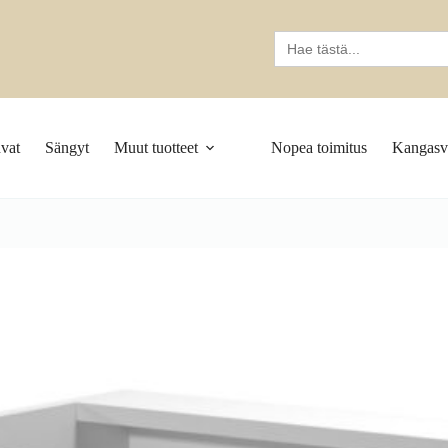
Search
for:
vat
Sängyt
Muut tuotteet
Nopea toimitus
Kangasva