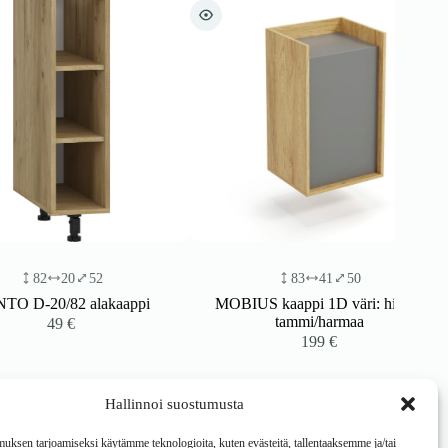
20
52
83
41
50
/82 alakaappi
MOBIUS kaappi 1D väri: hikora
tammi/harmaa
49
€
199
€
Hallinnoi suostumusta
ksen tarjoamiseksi käytämme teknologioita, kuten evästeitä, tallentaaksemme ja/tai