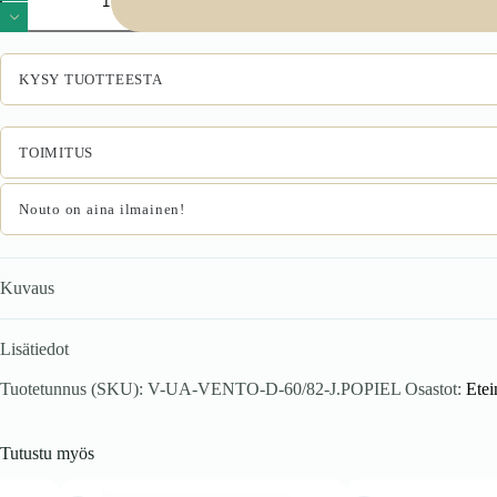
60/82
alakaappi,
väri:
valkoinen
KYSY TUOTTEESTA
/
vaaleanharmaa
määrä
TOIMITUS
Nouto on aina ilmainen!
Kuvaus
Lisätiedot
Tuotetunnus (SKU):
V-UA-VENTO-D-60/82-J.POPIEL
Osastot:
Etei
Tutustu myös