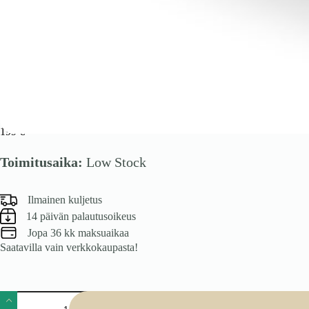
VENTO D-60/82 alakaappi, väri: valkoinen / vaaleanharmaa
199
€
Toimitusaika:
Low Stock
Ilmainen kuljetus
14 päivän palautusoikeus
Jopa 36 kk maksuaikaa
Saatavilla vain verkkokaupasta!
VENTO
D-