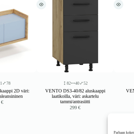
82
40
52
82
D väri:
VENTO DS3-40/82 aluskaappi
VENTO D-20
inen
laatikoilla, väri: askartelu
tammi/antrasiitti
299
€
Parhaan kokemu