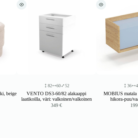
82
60
52
36
41
78
e
VENTO DS3-60/82 alakaappi
MOBIUS matala kaappi 2
laatikoilla, väri: valkoinen/valkoinen
hikora-puu/vaaleansin
349
€
199
€