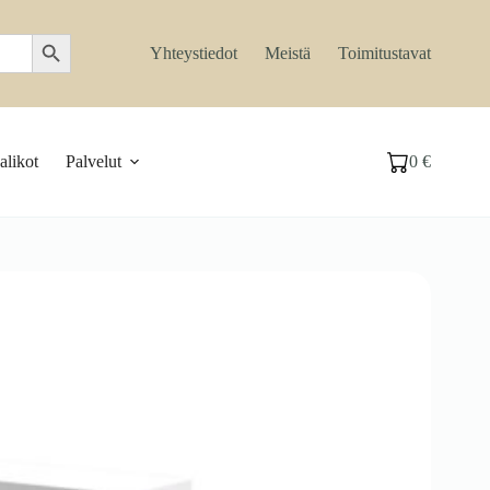
Search Button
Yhteystiedot
Meistä
Toimitustavat
likot
Palvelut
0
€
Ostoskori