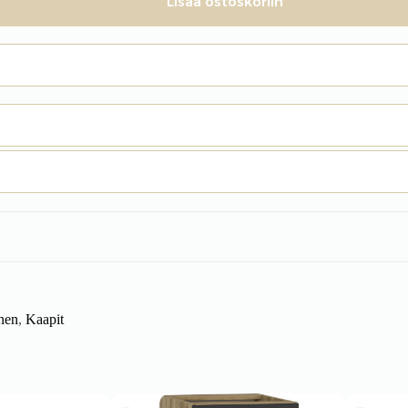
Lisää ostoskoriin
nen
,
Kaapit