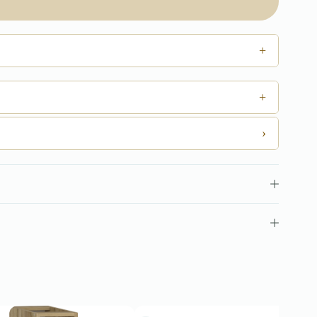
+
+
›