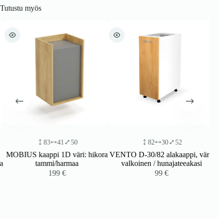
Tutustu myös
83
41
50
82
30
52
MOBIUS kaappi 1D väri: hikora
VENTO D-30/82 alakaappi, väri:
a
tammi/harmaa
valkoinen / hunajateeakasi
199
€
99
€