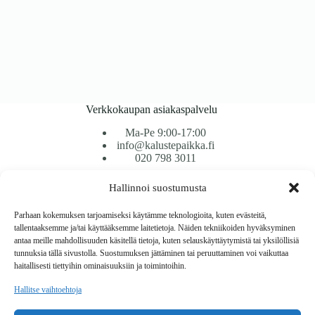
Verkkokaupan asiakaspalvelu
Ma-Pe 9:00-17:00
info@kalustepaikka.fi
020 798 3011
Hallinnoi suostumusta
Tavarantoimitus / Maksutavat
Toimitustavat
Parhaan kokemuksen tarjoamiseksi käytämme teknologioita, kuten evästeitä,
Maksutavat
tallentaaksemme ja/tai käyttääksemme laitetietoja. Näiden tekniikoiden hyväksyminen
Vaihto ja palautus
antaa meille mahdollisuuden käsitellä tietoja, kuten selauskäyttäytymistä tai yksilöllisiä
Reklamaatiot
tunnuksia tällä sivustolla. Suostumuksen jättäminen tai peruuttaminen voi vaikuttaa
haitallisesti tiettyihin ominaisuuksiin ja toimintoihin.
Tietoa
Hallitse vaihtoehtoja
Meistä