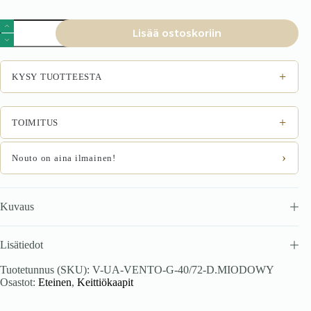
VENTO
Lisää ostoskoriin
G-
40/72
yläkaappi,
väri:
+
KYSY TUOTTEESTA
valkoinen
/
hunajapuurouhe
määrä
+
TOIMITUS
›
Nouto on aina ilmainen!
Kuvaus
Lisätiedot
Tuotetunnus (SKU):
V-UA-VENTO-G-40/72-D.MIODOWY
Osastot:
Eteinen
,
Keittiökaapit