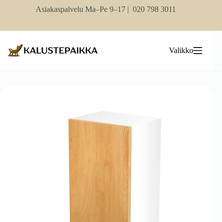
Skip
Asiakaspalvelu Ma–Pe 9–17 |
020 798 3011
to
content
Valikko