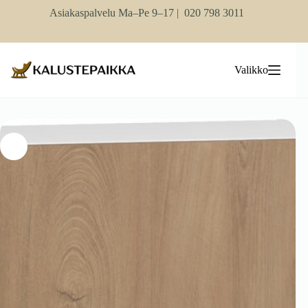
Skip
Asiakaspalvelu Ma–Pe 9–17 |
020 798 3011
to
content
Valikko