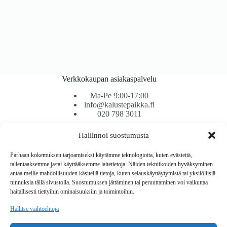
Verkkokaupan asiakaspalvelu
Ma-Pe 9:00-17:00
info@kalustepaikka.fi
020 798 3011
Hallinnoi suostumusta
Tavarantoimitus / Maksutavat
Toimitustavat
Parhaan kokemuksen tarjoamiseksi käytämme teknologioita, kuten evästeitä,
Maksutavat
tallentaaksemme ja/tai käyttääksemme laitetietoja. Näiden tekniikoiden hyväksyminen
Vaihto ja palautus
antaa meille mahdollisuuden käsitellä tietoja, kuten selauskäyttäytymistä tai yksilöllisiä
Reklamaatiot
tunnuksia tällä sivustolla. Suostumuksen jättäminen tai peruuttaminen voi vaikuttaa
haitallisesti tiettyihin ominaisuuksiin ja toimintoihin.
Tietoa
Hallitse vaihtoehtoja
Meistä