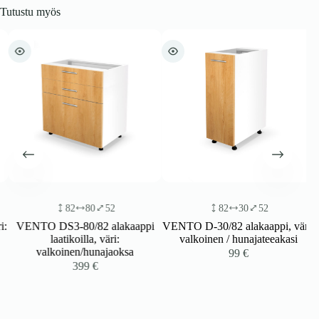
Tutustu myös
82
80
52
82
30
52
:
VENTO DS3-80/82 alakaappi
VENTO D-30/82 alakaappi, väri:
laatikoilla, väri:
valkoinen / hunajateeakasi
valkoinen/hunajaoksa
99
€
399
€