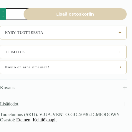
VENTO
Lisää ostoskoriin
GO-
50/36
liesituulekaappi,
väri:
+
KYSY TUOTTEESTA
hunajaoksa
määrä
+
TOIMITUS
›
Nouto on aina ilmainen!
Kuvaus
Lisätiedot
Tuotetunnus (SKU):
V-UA-VENTO-GO-50/36-D.MIODOWY
Osastot:
Eteinen
,
Keittiökaapit