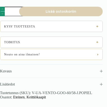
VENTO
Lisää ostoskoriin
GOO-
60/58,
väri:
vaaleanharmaa
+
KYSY TUOTTEESTA
määrä
+
TOIMITUS
›
Nouto on aina ilmainen!
Kuvaus
Lisätiedot
Tuotetunnus (SKU):
V-UA-VENTO-GOO-60/58-J.POPIEL
Osastot:
Eteinen
,
Keittiökaapit