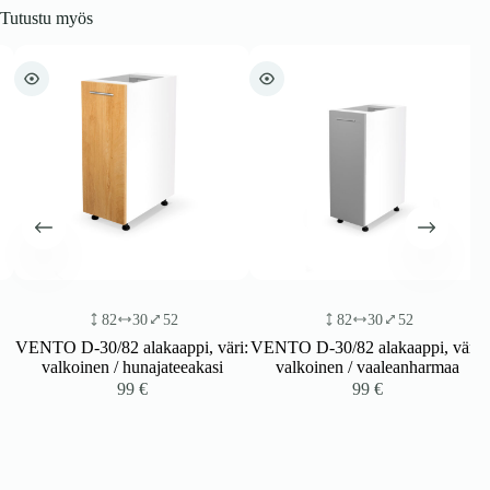
Tutustu myös
82
30
52
82
30
52
VENTO D-30/82 alakaappi, väri:
VENTO D-30/82 alakaappi, väri:
valkoinen / hunajateeakasi
valkoinen / vaaleanharmaa
99
€
99
€