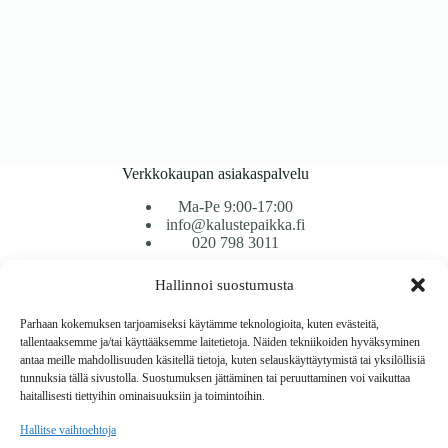
Verkkokaupan asiakaspalvelu
Ma-Pe 9:00-17:00
info@kalustepaikka.fi
020 798 3011
Hallinnoi suostumusta
Tavarantoimitus / Maksutavat
Toimitustavat
Parhaan kokemuksen tarjoamiseksi käytämme teknologioita, kuten evästeitä,
Maksutavat
tallentaaksemme ja/tai käyttääksemme laitetietoja. Näiden tekniikoiden hyväksyminen
Vaihto ja palautus
antaa meille mahdollisuuden käsitellä tietoja, kuten selauskäyttäytymistä tai yksilöllisiä
Reklamaatiot
tunnuksia tällä sivustolla. Suostumuksen jättäminen tai peruuttaminen voi vaikuttaa
haitallisesti tiettyihin ominaisuuksiin ja toimintoihin.
Tietoa
Hallitse vaihtoehtoja