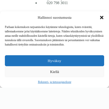
020 798 3011
Tavarantoimitus / Maksutavat
Hallinnoi suostumusta
Toimitustavat
Maksutavat
Parhaan kokemuksen tarjoamiseksi käytämme teknologioita, kuten evästeitä,
Vaihto ja palautus
tallentaaksemme ja/tai käyttääksemme laitetietoja. Näiden tekniikoiden hyväksyminen
Reklamaatiot
antaa meille mahdollisuuden käsitellä tietoja, kuten selauskäyttäytymistä tai yksilöllisiä
tunnuksia tällä sivustolla. Suostumuksen jättäminen tai peruuttaminen voi vaikuttaa
haitallisesti tiettyihin ominaisuuksiin ja toimintoihin.
Tietoa
Meistä
Rekisteri- ja tietosuojaseloste
Hyväksy
Copyright © 2026 Kalustepaikka
Kiellä
Verkkokauppa
Verkkokumppani Gramet
Rekisteri- ja tietosuojaseloste
Ostoskori