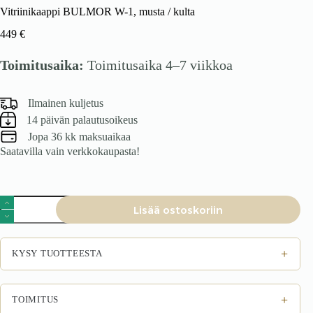
Vitriinikaappi BULMOR W-1, musta / kulta
449
€
Toimitusaika:
Toimitusaika 4–7 viikkoa
Ilmainen kuljetus
14 päivän palautusoikeus
Jopa 36 kk maksuaikaa
Saatavilla vain verkkokaupasta!
Vitriinikaappi
Lisää ostoskoriin
BULMOR
W-
1,
musta
+
KYSY TUOTTEESTA
/
kulta
määrä
+
TOIMITUS