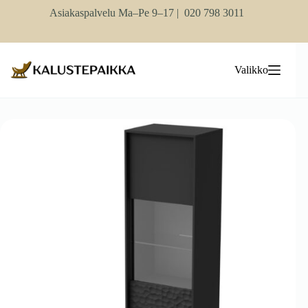
Skip
Asiakaspalvelu Ma–Pe 9–17 |
020 798 3011
to
content
Valikko