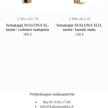
165
32
35
168
45
35
Seinakappi AVALONA SL,
Seinakappi AVALONA SLD,
tammi / cashmere mattapinta
tammi / kasmiir matta
399
€
149
€
Verkkokaupan asiakaspalvelu
Ma-Pe 9:00-17:00
info@kalustepaikka.fi