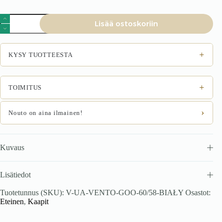
VENTO
Lisää ostoskoriin
GOO-
60/58,
väri:
valkoinen
+
KYSY TUOTTEESTA
määrä
+
TOIMITUS
›
Nouto on aina ilmainen!
Kuvaus
Lisätiedot
Tuotetunnus (SKU):
V-UA-VENTO-GOO-60/58-BIAŁY
Osastot:
Eteinen
,
Kaapit