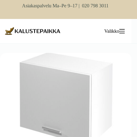
Skip
Asiakaspalvelu Ma–Pe 9–17 |
020 798 3011
to
content
Valikko